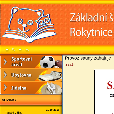
Provoz sauny zahajuje
PLAKÁT
NOVINKY
21.10.2016
T
oulání v říjnu