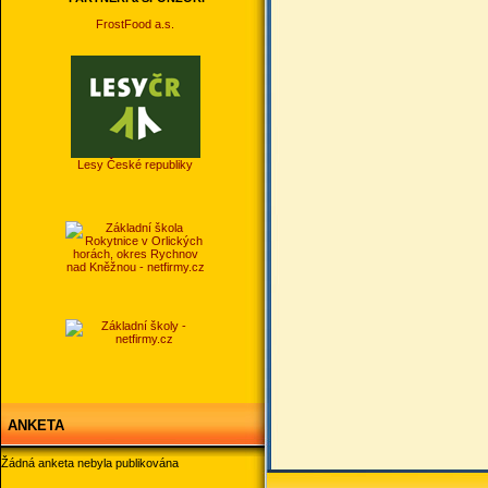
FrostFood a.s.
Lesy České republiky
ANKETA
Žádná anketa nebyla publikována