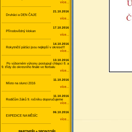
více...
........................................................
21.10.2016
D
ruháci a DEN ČAJE
více...
........................................................
17.10.2016
P
řírodovědný klokan
více...
........................................................
14.10.2016
R
okytničtí páťáci jsou nejlepší v okrese!!!
více...
........................................................
13.10.2016
P
o výborném výkonu postupují chlapci 8. a
9. třídy do okresního finále ve florbalu
více...
........................................................
11.10.2016
M
ísto na slunci 2016
více...
........................................................
11.10.2016
R
odičům žáků 9. ročníku doporučujeme
více...
........................................................
06.10.2016
E
XPEDICE NA MĚSÍC
více...
........................................................
PARTNEŘI a SPONZOŘI